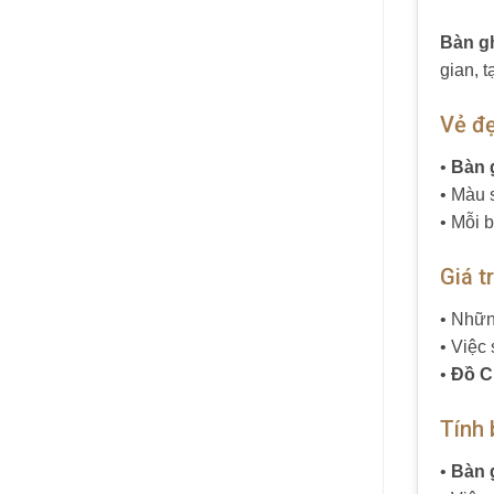
Bàn g
gian, 
Vẻ đ
•
Bàn 
• Màu 
• Mỗi 
Giá t
• Nhữ
• Việc
•
Đồ C
Tính 
•
Bàn 