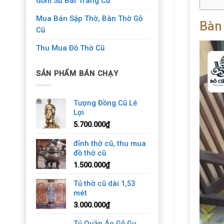
Gốm Sứ Bát Tràng Cũ
Mua Bán Sập Thờ, Bàn Thờ Gỗ
Bàn
Cũ
Thu Mua Đồ Thờ Cũ
SẢN PHẨM BÁN CHẠY
Tượng Đồng Cũ Lê
Lợi
5.700.000
₫
đỉnh thờ cũ, thu mua
đồ thờ cũ
1.500.000
₫
Tủ thờ cũ dài 1,53
mét
3.000.000
₫
Tủ Quần Áo Gỗ Gụ