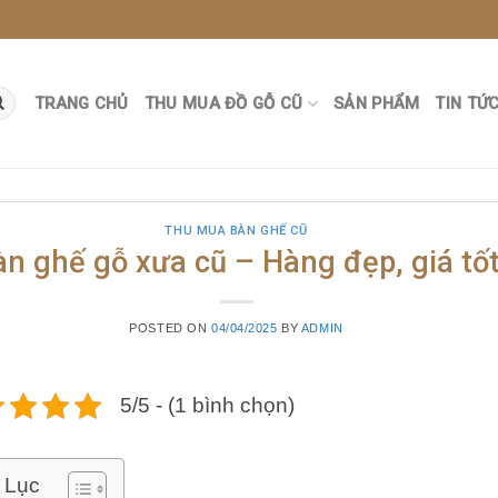
TRANG CHỦ
THU MUA ĐỒ GỖ CŨ
SẢN PHẨM
TIN TỨ
THU MUA BÀN GHẾ CŨ
àn ghế gỗ xưa cũ – Hàng đẹp, giá tố
POSTED ON
04/04/2025
BY
ADMIN
5/5 - (1 bình chọn)
 Lục