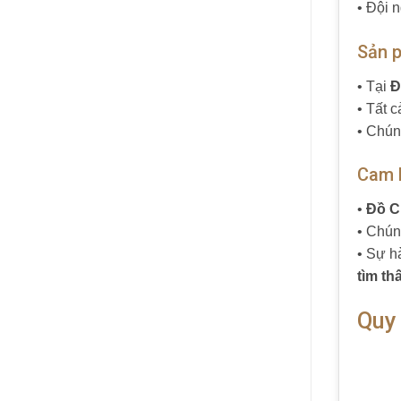
• Đội 
Sản p
• Tại
Đ
• Tất 
• Chún
Cam k
•
Đồ C
• Chún
• Sự h
tìm th
Quy