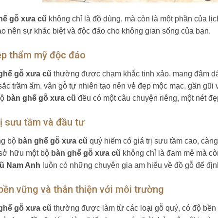
hế gỗ xưa cũ
không chỉ là đồ dùng, mà còn là một phần của lịc
tạo nên sự khác biệt và độc đáo cho không gian sống của bạn.
ẹp thẩm mỹ độc đáo
ghế gỗ xưa cũ
thường được chạm khắc tinh xảo, mang đậm dấu 
sắc trầm ấm, vân gỗ tự nhiên tạo nên vẻ đẹp mộc mạc, gần gũi v
bộ
bàn ghế gỗ xưa cũ
đều có một câu chuyện riêng, một nét đẹ
rị sưu tầm và đầu tư
ng bộ
bàn ghế gỗ xưa cũ
quý hiếm có giá trị sưu tầm cao, càng 
 sở hữu một bộ
bàn ghế gỗ xưa cũ
không chỉ là đam mê mà còn
ũ Nam Anh
luôn có những chuyên gia am hiểu về đồ gỗ để địn
bền vững và thân thiện với môi trường
ghế gỗ xưa cũ
thường được làm từ các loại gỗ quý, có độ bền c