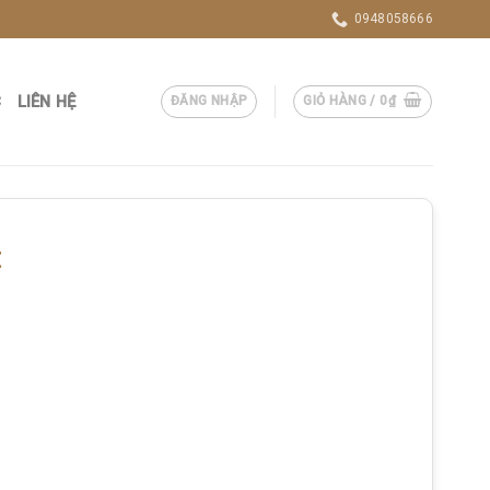
0948058666
C
LIÊN HỆ
ĐĂNG NHẬP
GIỎ HÀNG /
0
₫
t