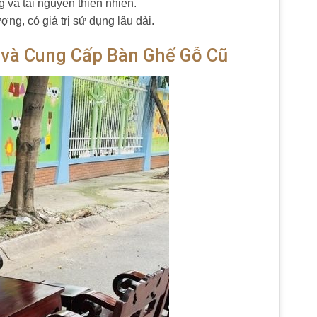
g và tài nguyên thiên nhiên.
ng, có giá trị sử dụng lâu dài.
 và Cung Cấp Bàn Ghế Gỗ Cũ