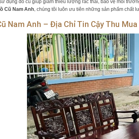
 sử dụng đồ cũ giúp giảm thiểu lượng rác thải, bảo vệ môi trườn
ồ Cũ Nam Anh
, chúng tôi luôn ưu tiên những sản phẩm chất lượ
Cũ Nam Anh – Địa Chỉ Tin Cậy Thu Mua