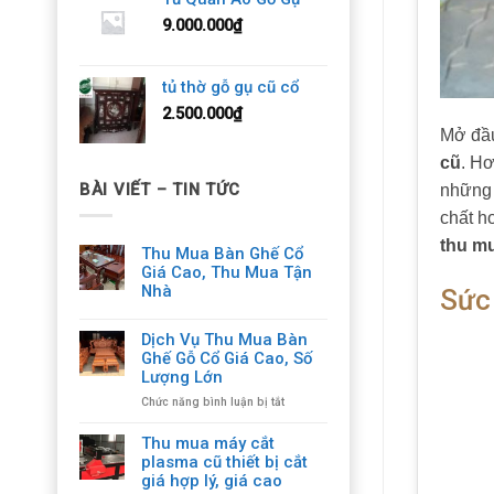
9.000.000
₫
tủ thờ gỗ gụ cũ cổ
2.500.000
₫
Mở đầu
cũ
. Hơ
BÀI VIẾT – TIN TỨC
những 
chất ho
thu m
Thu Mua Bàn Ghế Cổ
Giá Cao, Thu Mua Tận
Nhà
Sức
Dịch Vụ Thu Mua Bàn
Ghế Gỗ Cổ Giá Cao, Số
Lượng Lớn
ở
Chức năng bình luận bị tắt
Dịch
Vụ
Thu mua máy cắt
Thu
plasma cũ thiết bị cắt
Mua
giá hợp lý, giá cao
Bàn