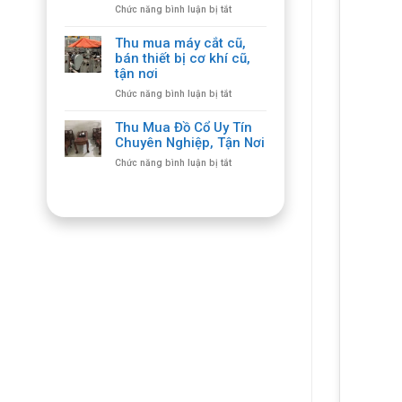
ở
Chức năng bình luận bị tắt
Ghế
Thu
Gỗ
mua
Cổ
Thu mua máy cắt cũ,
máy
Giá
bán thiết bị cơ khí cũ,
cắt
Cao,
tận nơi
plasma
Số
ở
Chức năng bình luận bị tắt
cũ
Lượng
Thu
thiết
Lớn
mua
bị
Thu Mua Đồ Cổ Uy Tín
máy
cắt
Chuyên Nghiệp, Tận Nơi
cắt
giá
ở
Chức năng bình luận bị tắt
cũ,
hợp
Thu
bán
lý,
Mua
thiết
giá
Đồ
bị
cao
Cổ
cơ
Uy
khí
Tín
cũ,
Chuyên
tận
Nghiệp,
nơi
Tận
Nơi