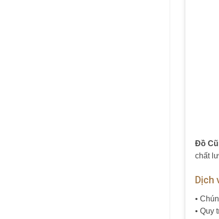
Đồ Cũ
chất l
Dịch 
• Chún
• Quy 