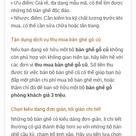
• Ưu điểm: Giá rẻ, đa dạng mẫu mã, có thể tìm được
những bộ bàn ghế độc đáo.
• Nhược điểm: Cần kiểm tra kỹ chất lượng trước khi
mua, có thể cần sửa chữa hoặc tân trang.
Tận dụng dịch vụ thu mua bàn ghế gỗ cũ
Nếu bạn đang sở hữu một bộ
bàn ghế gỗ cũ
không
còn phù hợp với không gian hiện tại, hãy liên hệ với
các đơn vị
thu mua bàn ghế gỗ cũ
. Số tiền thu
được từ việc bán bộ bàn ghế cũ có thể giúp bạn bù
đắp một phần chi phí mua bộ bàn ghế mới, hoặc
thậm chí đủ để bạn sở hữu một bộ
bàn ghế gỗ
phòng khách giá 3 triệu
.
Chọn kiểu dáng đơn giản, tối giản chi tiết
Những bộ bàn ghế có kiểu dáng đơn giản, ít chi tiết
thường có giá thành thấp hơn so với những bộ bàn
ghế cầu kỳ, chạm trổ tinh xảo. Hãy ưu tiên lựa chọn