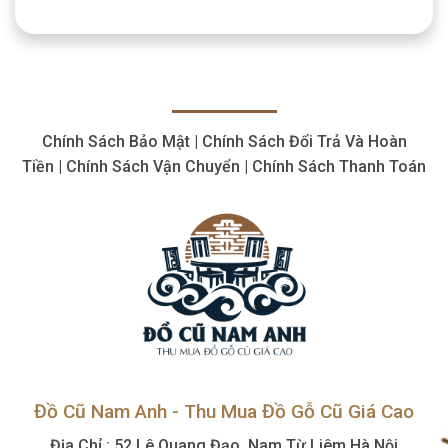
Lý
Chuyên
tận
Đồ
Nghiệp,
nơi
Cổ
Tận
Giá
Nơi
Cao
Nhanh
Chóng,
Giá
Chính Sách Bảo Mật | Chính Sách Đổi Trả Và Hoàn
Cao,
Tận
Tiền | Chính Sách Vận Chuyển | Chính Sách Thanh Toán
Tình
Đồ Cũ Nam Anh - Thu Mua Đồ Gỗ Cũ Giá Cao
Địa Chỉ : 52 Lê Quang Đạo, Nam Từ Liêm Hà Nội