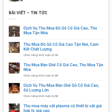
BÀI VIẾT – TIN TỨC
Dịch Vụ Thu Mua Đồ Gỗ Cổ Giá Cao, Thu
Mua Tận Nhà
Thu Mua Đồ Gỗ Cổ Giá Cao Tận Nơi, Cam
Kết Chất Lượng
ở
Chức năng bình luận bị tắt
Thu
Mua
Thu Mua Bàn Ghế Cổ Giá Cao, Thu Mua Tận
Đồ
Nhà
Gỗ
ở
Chức năng bình luận bị tắt
Cổ
Thu
Giá
Mua
Dịch Vụ Thu Mua Bàn Ghế Gỗ Cổ Giá Cao,
Cao
Bàn
Tận
Số Lượng Lớn
Ghế
Nơi,
ở
Chức năng bình luận bị tắt
Cổ
Cam
Dịch
Giá
Kết
Vụ
Thu mua máy cắt plasma cũ thiết bị cắt giá
Cao,
Chất
Thu
Thu
hợp lý, giá cao
Lượng