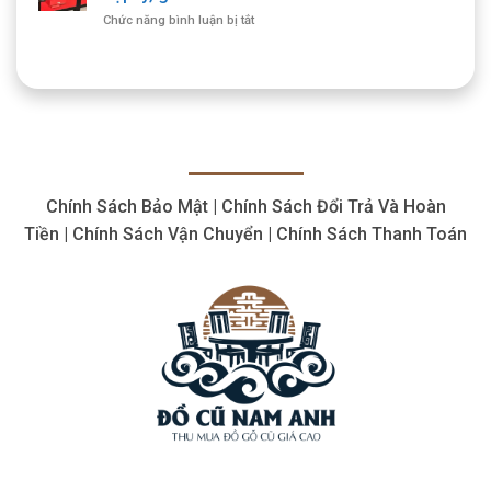
Mua
Mua
ở
Chức năng bình luận bị tắt
Bàn
Tận
Thu
Ghế
Nhà
mua
Gỗ
máy
Cổ
cắt
Giá
plasma
Cao,
cũ
Số
thiết
Lượng
bị
Lớn
cắt
Chính Sách Bảo Mật | Chính Sách Đổi Trả Và Hoàn
giá
hợp
Tiền | Chính Sách Vận Chuyển | Chính Sách Thanh Toán
lý,
giá
cao