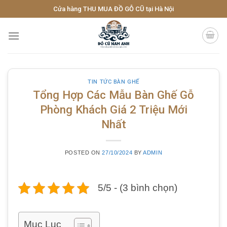
Skip
Cửa hàng THU MUA ĐỒ GỖ CŨ tại Hà Nội
to
content
TIN TỨC BÀN GHẾ
Tổng Hợp Các Mẫu Bàn Ghế Gỗ
Phòng Khách Giá 2 Triệu Mới
Nhất
POSTED ON
27/10/2024
BY
ADMIN
5/5 - (3 bình chọn)
Mục Lục