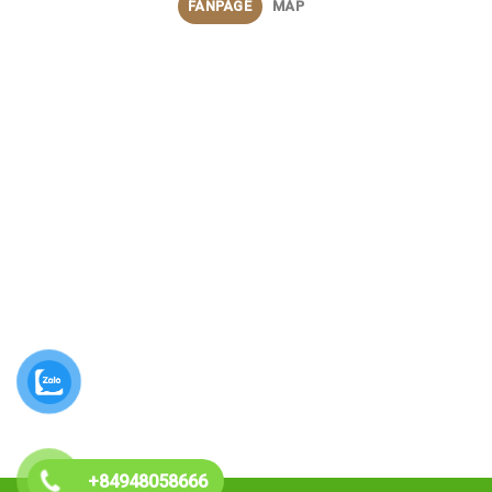
FANPAGE
MAP
+84948058666