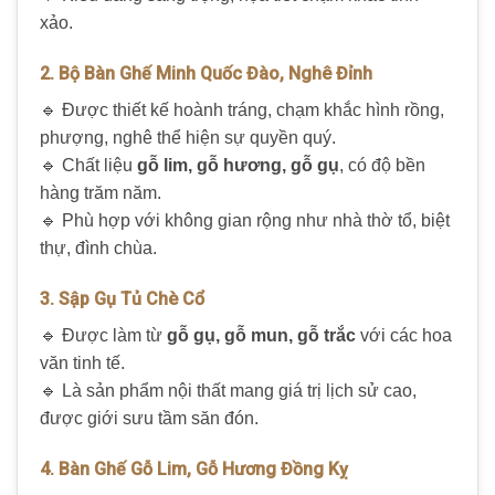
xảo.
2. Bộ Bàn Ghế Minh Quốc Đào, Nghê Đỉnh
🔹 Được thiết kế hoành tráng, chạm khắc hình rồng,
phượng, nghê thể hiện sự quyền quý.
🔹 Chất liệu
gỗ lim, gỗ hương, gỗ gụ
, có độ bền
hàng trăm năm.
🔹 Phù hợp với không gian rộng như nhà thờ tổ, biệt
thự, đình chùa.
3. Sập Gụ Tủ Chè Cổ
🔹 Được làm từ
gỗ gụ, gỗ mun, gỗ trắc
với các hoa
văn tinh tế.
🔹 Là sản phẩm nội thất mang giá trị lịch sử cao,
được giới sưu tầm săn đón.
4. Bàn Ghế Gỗ Lim, Gỗ Hương Đồng Kỵ