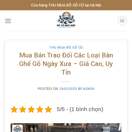
Skip
Cửa hàng THU MUA ĐỒ GỖ CŨ tại Hà Nội
to
content
THU MUA ĐỒ GỖ CŨ
Mua Bán Trao Đổi Các Loại Bàn
Ghế Gỗ Ngày Xưa – Giá Cao, Uy
Tín
POSTED ON
18/02/2025
BY
ADMIN
5/5 - (1 bình chọn)