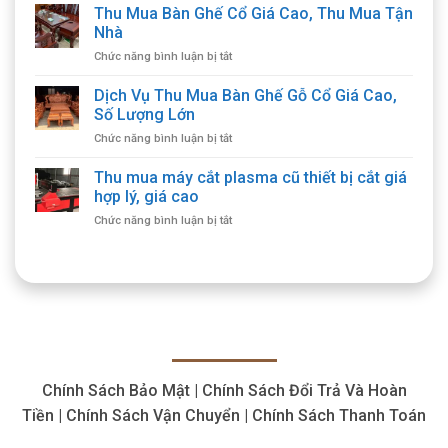
Mua
Thu Mua Bàn Ghế Cổ Giá Cao, Thu Mua Tận
Đồ
Nhà
Gỗ
ở
Chức năng bình luận bị tắt
Cổ
Thu
Giá
Mua
Dịch Vụ Thu Mua Bàn Ghế Gỗ Cổ Giá Cao,
Cao
Bàn
Tận
Số Lượng Lớn
Ghế
Nơi,
ở
Chức năng bình luận bị tắt
Cổ
Cam
Dịch
Giá
Kết
Vụ
Thu mua máy cắt plasma cũ thiết bị cắt giá
Cao,
Chất
Thu
Thu
hợp lý, giá cao
Lượng
Mua
Mua
ở
Chức năng bình luận bị tắt
Bàn
Tận
Thu
Ghế
Nhà
mua
Gỗ
máy
Cổ
cắt
Giá
plasma
Cao,
cũ
Số
thiết
Lượng
bị
Lớn
cắt
Chính Sách Bảo Mật | Chính Sách Đổi Trả Và Hoàn
giá
hợp
Tiền | Chính Sách Vận Chuyển | Chính Sách Thanh Toán
lý,
giá