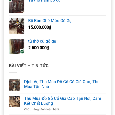
Tủ thờ nam bộ cũ
Bộ Bàn Ghế Móc Gỗ Gụ
15.000.000
₫
tủ thờ cũ gỗ gụ
2.500.000
₫
BÀI VIẾT – TIN TỨC
Dịch Vụ Thu Mua Đồ Gỗ Cổ Giá Cao, Thu
Mua Tận Nhà
Thu Mua Đồ Gỗ Cổ Giá Cao Tận Nơi, Cam
Kết Chất Lượng
ở
Chức năng bình luận bị tắt
Thu