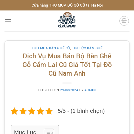
Skip
Cửa hàng THU MUA ĐỒ GỖ CŨ tại Hà Nội
to
content
THU MUA BÀN GHẾ CŨ
,
TIN TỨC BÀN GHẾ
Dịch Vụ Mua Bán Bộ Bàn Ghế
Gỗ Cẩm Lai Cũ Giá Tốt Tại Đồ
Cũ Nam Anh
POSTED ON
29/08/2024
BY
ADMIN
5/5 - (1 bình chọn)
Mục Lục