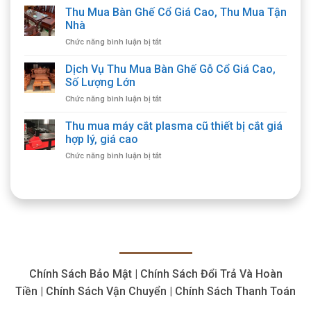
Mua
Thu Mua Bàn Ghế Cổ Giá Cao, Thu Mua Tận
Đồ
Nhà
Gỗ
ở
Chức năng bình luận bị tắt
Cổ
Thu
Giá
Mua
Dịch Vụ Thu Mua Bàn Ghế Gỗ Cổ Giá Cao,
Cao
Bàn
Tận
Số Lượng Lớn
Ghế
Nơi,
ở
Chức năng bình luận bị tắt
Cổ
Cam
Dịch
Giá
Kết
Vụ
Thu mua máy cắt plasma cũ thiết bị cắt giá
Cao,
Chất
Thu
Thu
hợp lý, giá cao
Lượng
Mua
Mua
ở
Chức năng bình luận bị tắt
Bàn
Tận
Thu
Ghế
Nhà
mua
Gỗ
máy
Cổ
cắt
Giá
plasma
Cao,
cũ
Số
thiết
Lượng
bị
Lớn
cắt
Chính Sách Bảo Mật | Chính Sách Đổi Trả Và Hoàn
giá
hợp
Tiền | Chính Sách Vận Chuyển | Chính Sách Thanh Toán
lý,
giá