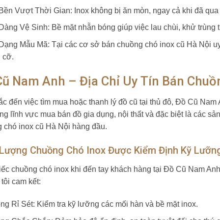
Bền Vượt Thời Gian: Inox không bị ăn mòn, ngay cả khi đã qua
Dàng Vệ Sinh: Bề mặt nhẵn bóng giúp việc lau chùi, khử trùng 
Dạng Mẫu Mã: Tại các cơ sở bán chuồng chó inox cũ Hà Nội uy
 cỡ.
Cũ Nam Anh – Địa Chỉ Uy Tín Bán Chuồ
ắc đến việc tìm mua hoặc thanh lý đồ cũ tại thủ đô, Đồ Cũ Nam 
ong lĩnh vực mua bán đồ gia dụng, nội thất và đặc biệt là các 
 chó inox cũ Hà Nội hàng đầu.
 Lượng Chuồng Chó Inox Được Kiểm Định Kỹ Lưỡn
iếc chuồng chó inox khi đến tay khách hàng tại Đồ Cũ Nam Anh đ
tôi cam kết:
ng Rỉ Sét: Kiểm tra kỹ lưỡng các mối hàn và bề mặt inox.