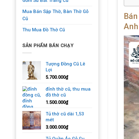
Gốm Sứ Bát Tràng Cũ
Mua Bán Sập Thờ, Bàn Thờ Gỗ
Bán
Cũ
Anh
Thu Mua Đồ Thờ Cũ
SẢN PHẨM BÁN CHẠY
Tượng Đồng Cũ Lê
Lợi
5.700.000
₫
đỉnh thờ cũ, thu mua
đồ thờ cũ
1.500.000
₫
Tủ thờ cũ dài 1,53
mét
3.000.000
₫
Tủ Quần Áo Gỗ Gụ