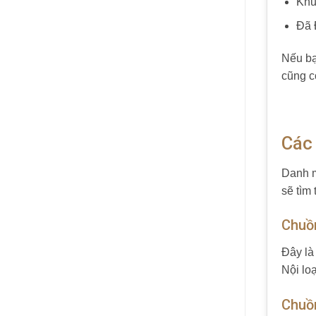
Khu
Đã 
Nếu bạ
cũng c
Các
Danh m
sẽ tìm 
Chuồn
Đây là
Nội lo
Chuồn