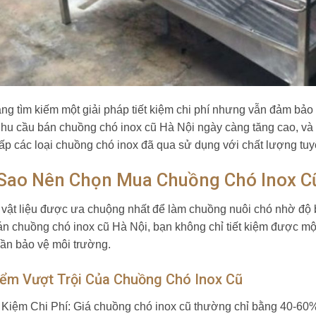
ng tìm kiếm một giải pháp tiết kiệm chi phí nhưng vẫn đảm bả
hu cầu bán chuồng chó inox cũ Hà Nội ngày càng tăng cao, và
ấp các loại chuồng chó inox đã qua sử dụng với chất lượng tuyệ
 Sao Nên Chọn Mua Chuồng Chó Inox Cũ
à vật liệu được ưa chuộng nhất để làm chuồng nuôi chó nhờ độ b
án chuồng chó inox cũ Hà Nội, bạn không chỉ tiết kiệm được mộ
ần bảo vệ môi trường.
iểm Vượt Trội Của Chuồng Chó Inox Cũ
t Kiệm Chi Phí: Giá chuồng chó inox cũ thường chỉ bằng 40-60