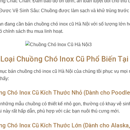
ng Chắc Chắn: Đảm bảo độ ổn định, an toàn tuyệt đối cho thú 
Được Vệ Sinh Sâu: Chuồng được làm sạch và khử trùng trước kh
n đang cần bán chuồng chó inox cũ Hà Nội với số lượng lớn 
ó chính sách thu mua linh hoạt.
 Loại Chuồng Chó Inox Cũ Phổ Biến Tạ
ục bán chuồng chó inox cũ Hà Nội của chúng tôi phục vụ mọi 
thấy:
g Chó Inox Cũ Kích Thước Nhỏ (Dành cho Poodle,
 những mẫu chuồng có thiết kế nhỏ gọn, thường có khay vệ sin
ại này rất hấp dẫn, phù hợp với các bạn nuôi thú cưng mới.
g Chó Inox Cũ Kích Thước Lớn (Dành cho Alaska,