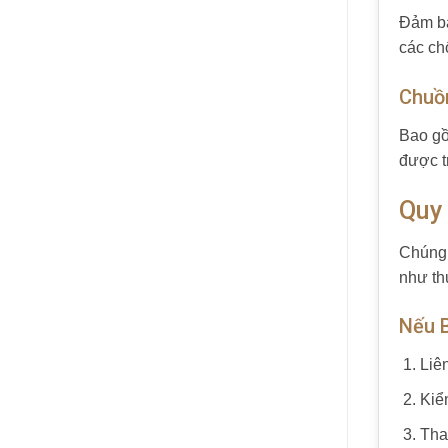
Đảm bả
các ch
Chuồn
Bao gồ
được t
Quy
Chúng 
như th
Nếu 
Liê
Kiể
Tha