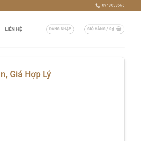
0948058666
C
LIÊN HỆ
ĐĂNG NHẬP
GIỎ HÀNG /
0
₫
n, Giá Hợp Lý