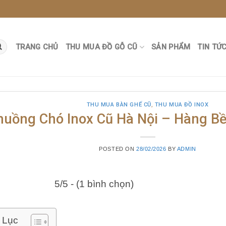
TRANG CHỦ
THU MUA ĐỒ GỖ CŨ
SẢN PHẨM
TIN TỨ
THU MUA BÀN GHẾ CŨ
,
THU MUA ĐỒ INOX
huồng Chó Inox Cũ Hà Nội – Hàng Bề
POSTED ON
28/02/2026
BY
ADMIN
5/5 - (1 bình chọn)
 Lục