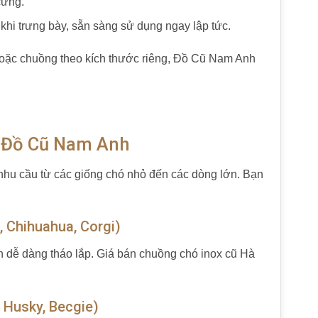
cưng.
i trưng bày, sẵn sàng sử dụng ngay lập tức.
hoặc chuồng theo kích thước riêng, Đồ Cũ Nam Anh
i Đồ Cũ Nam Anh
nhu cầu từ các giống chó nhỏ đến các dòng lớn. Bạn
 Chihuahua, Corgi)
h dễ dàng tháo lắp. Giá bán chuồng chó inox cũ Hà
 Husky, Becgie)