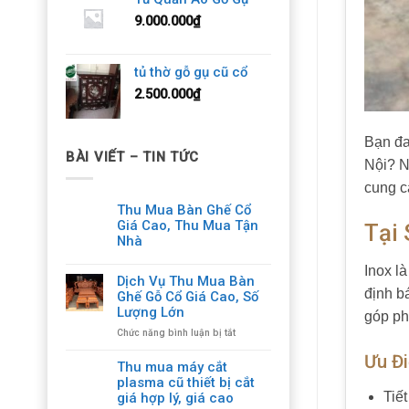
9.000.000
₫
tủ thờ gỗ gụ cũ cổ
2.500.000
₫
Bạn đa
BÀI VIẾT – TIN TỨC
Nội? N
cung c
Thu Mua Bàn Ghế Cổ
Giá Cao, Thu Mua Tận
Tại
Nhà
Inox l
Dịch Vụ Thu Mua Bàn
định b
Ghế Gỗ Cổ Giá Cao, Số
Lượng Lớn
góp ph
ở
Chức năng bình luận bị tắt
Dịch
Ưu Đ
Vụ
Thu mua máy cắt
Thu
plasma cũ thiết bị cắt
Mua
Tiế
giá hợp lý, giá cao
Bàn