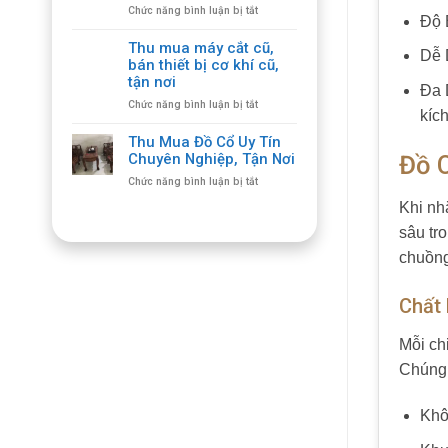
ở
Chức năng bình luận bị tắt
Ghế
Độ 
Thu
Gỗ
mua
Cổ
Thu mua máy cắt cũ,
Dễ 
máy
Giá
bán thiết bị cơ khí cũ,
cắt
Cao,
tận nơi
Đa 
plasma
Số
ở
Chức năng bình luận bị tắt
cũ
Lượng
kích
Thu
thiết
Lớn
mua
bị
Thu Mua Đồ Cổ Uy Tín
máy
cắt
Chuyên Nghiệp, Tận Nơi
Đồ 
cắt
giá
ở
Chức năng bình luận bị tắt
cũ,
hợp
Thu
bán
lý,
Khi nh
Mua
thiết
giá
Đồ
sâu tr
bị
cao
Cổ
cơ
chuồng
Uy
khí
Tín
cũ,
Chuyên
tận
Chất
Nghiệp,
nơi
Tận
Nơi
Mỗi ch
Chúng 
Khô